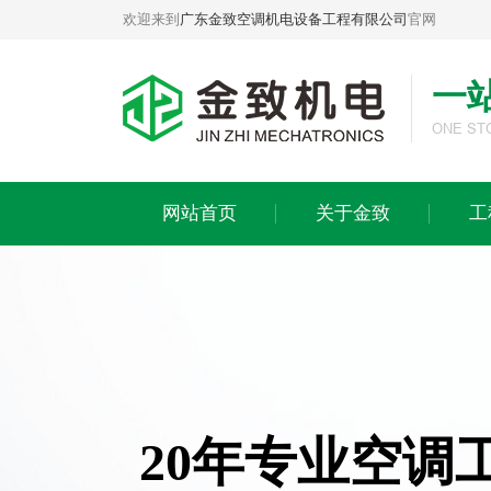
欢迎来到
广东金致空调机电设备工程有限公司
官网
一
关于金致
工程案例
ONE ST
公司简介
工业生产工程案例
企业文化
商业办公工程案例
网站首页
关于金致
工
荣誉资质
酒店会所工程案例
发展历程
医院医疗工程案例
办公环境
连锁商超工程案例
合作品牌
餐饮娱乐工程案例
实体旗舰店
教育培训工程案例
金致团队
楼宇别墅工程案例
20年专业空调
品牌授权