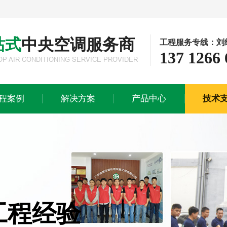
站式
中央空调服务商
工程服务专线：刘
137 1266 
解决方案
产品中心
技术
OP AIR CONDITIONING SERVICE PROVIDER
工业生产解决方案
多联式中央空调系统
施工流程
商业办公解决方案
模块式中央空调系统
售后服务
程案例
解决方案
产品中心
技术
酒店会所解决方案
水冷螺杆式中央空调系统
医院医疗解决方案
离心式中央空调系统
磁悬浮中央空调系统
水冷柜式中央空调系统
风冷螺杆式中央空调系统
水蓄冷中央空调系统
工程经验
风管式空调&天花式空调