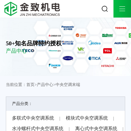
关于金致
工程案例
解决方案
公司简介
工业生产工程案例
工业生产解决方案
企业文化
商业办公工程案例
商业办公解决方案
50+知名品牌特约授权
荣誉资质
酒店会所工程案例
酒店会所解决方案
产品中心
发展历程
医院医疗工程案例
医院医疗解决方案
办公环境
连锁商超工程案例
合作品牌
餐饮娱乐工程案例
实体旗舰店
教育培训工程案例
当前位置：
首页
>
产品中心
>
中央空调末端
金致团队
楼宇别墅工程案例
品牌授权
产品分类：
产品中心
技术支持
资讯中心
多联式中央空调系统
模块式中央空调系统
多联式中央空调系统
施工流程
公司动态
水冷螺杆式中央空调系统
离心式中央空调系统