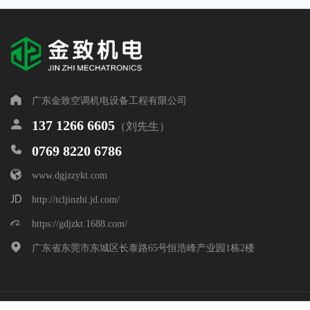
耐水性好，在特殊领域有着巨大优势。玻璃钢风管价格适中，
适合安装在腐蚀、潮湿场所。
广东金致空调机电设备工程有限公司
137 1266 6605
（刘先生）
0769 8220 6786
www.dgjzzykt.com
http://tcljinzhi.jd.com/
0769 8220 6786 / 137
https://gdjzkt.1688.com/
联系电话:
1266 6605
广东省东莞市东城区长泰路65号恒浩峰产业园1栋2楼
联系地址:
广东省东莞市东城区长泰路65号恒浩
峰产业园1栋2楼
微信公众号
Copyright © 2024 广东金致空调机电设备工程有限公司 All Rights Reserved.