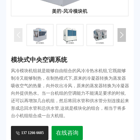
模块式中央空调系统
售后服务
行业动态
水冷螺杆式中央空调系统
常见问题
离心式中央空调系统
磁悬浮中央空调系统
水冷柜式中央空调系统
风冷螺杆式中央空调系统
水蓄冷中央空调系统
模块式中央空调系统
风管式空调&天花式空调
风冷模块机组就是能够自由组合的风冷冷热水机组,它既能够
中央空调末端
制冷又能够制热，在制热模式下,原来的冷凝器转换为蒸发器
吸收空气的热量，向外吹出冷风，原来的蒸发器转换为冷凝器
联系我们
向外提供热水。当一台机组的空调能力不能满足要求的时候,
还可以再增加几台机组，然后将回水管和供水管分别连接起来
联系方式
形成总回水管和总供水管,这就是模块化的组合，相当于将多
在线留言
台小机组组合成一台大机组。
在线咨询
137 1266 6605