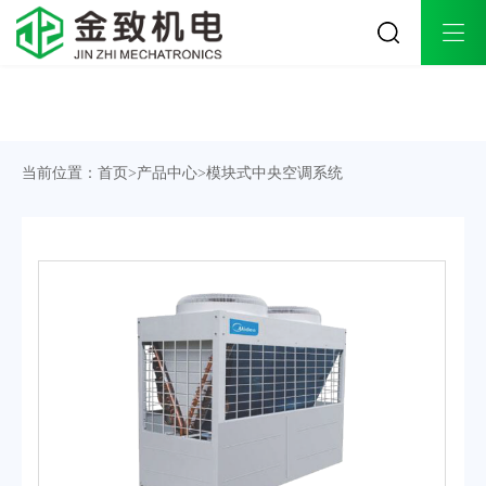
关于金致
工程案例
解决方案
公司简介
工业生产工程案例
工业生产解决方案
企业文化
商业办公工程案例
商业办公解决方案
当前位置：
首页
>
产品中心
>
模块式中央空调系统
荣誉资质
酒店会所工程案例
酒店会所解决方案
发展历程
医院医疗工程案例
医院医疗解决方案
办公环境
连锁商超工程案例
合作品牌
餐饮娱乐工程案例
实体旗舰店
教育培训工程案例
金致团队
楼宇别墅工程案例
品牌授权
产品中心
技术支持
资讯中心
多联式中央空调系统
施工流程
公司动态