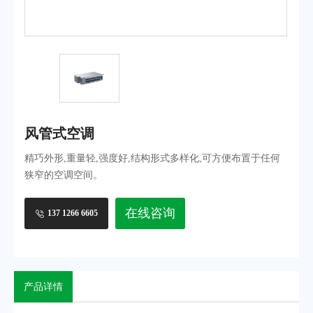
模块式中央空调系统
售后服务
行业动态
水冷螺杆式中央空调系统
常见问题
离心式中央空调系统
磁悬浮中央空调系统
水冷柜式中央空调系统
风冷螺杆式中央空调系统
水蓄冷中央空调系统
风管式空调
风管式空调&天花式空调
精巧外形,重量轻,强度好,结构形式多样化,可方便布置于任何
中央空调末端
狭窄的空调空间。
联系我们
在线咨询
137 1266 6605
联系方式
在线留言
产品详情