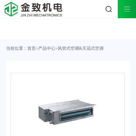
关于金致
工程案例
解决方案
公司简介
工业生产工程案例
工业生产解决方案
企业文化
商业办公工程案例
商业办公解决方案
当前位置：
首页
>
产品中心
>
风管式空调&天花式空调
荣誉资质
酒店会所工程案例
酒店会所解决方案
发展历程
医院医疗工程案例
医院医疗解决方案
办公环境
连锁商超工程案例
合作品牌
餐饮娱乐工程案例
实体旗舰店
教育培训工程案例
金致团队
楼宇别墅工程案例
品牌授权
产品中心
技术支持
资讯中心
多联式中央空调系统
施工流程
公司动态