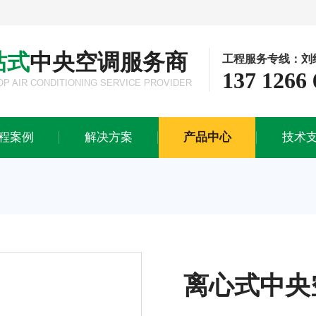
站式
中央空调服务商
工程服务专线：刘
137 1266 
解决方案
产品中心
技术
OP AIR CONDITIONING SERVICE PROVIDER
工业生产解决方案
多联式中央空调系统
施工流程
商业办公解决方案
模块式中央空调系统
售后服务
程案例
解决方案
产品中心
技术
酒店会所解决方案
水冷螺杆式中央空调系统
医院医疗解决方案
离心式中央空调系统
磁悬浮中央空调系统
水冷柜式中央空调系统
风冷螺杆式中央空调系统
水蓄冷中央空调系统
离心式中央
风管式空调&天花式空调