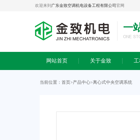
欢迎来到
广东金致空调机电设备工程有限公司
官网
一
关于金致
工程案例
ONE ST
公司简介
工业生产工程案例
企业文化
商业办公工程案例
网站首页
关于金致
工
荣誉资质
酒店会所工程案例
发展历程
医院医疗工程案例
当前位置：
首页
>
产品中心
>
离心式中央空调系统
办公环境
连锁商超工程案例
合作品牌
餐饮娱乐工程案例
实体旗舰店
教育培训工程案例
金致团队
楼宇别墅工程案例
品牌授权