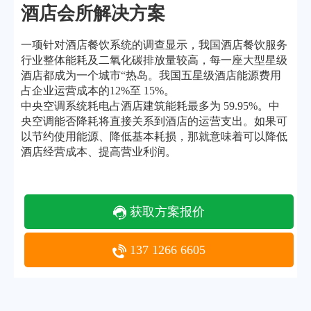
模块式中央空调系统
售后服务
行业动态
酒店会所解决方案
水冷螺杆式中央空调系统
常见问题
一项针对酒店餐饮系统的调查显示，我国酒店餐饮服务
离心式中央空调系统
行业整体能耗及二氧化碳排放量较高，每一座大型星级
磁悬浮中央空调系统
酒店都成为一个城市“热岛。我国五星级酒店能源费用
水冷柜式中央空调系统
占企业运营成本的12%至 15%。
中央空调系统耗电占酒店建筑能耗最多为 59.95%。中
风冷螺杆式中央空调系统
央空调能否降耗将直接关系到酒店的运营支出。如果可
水蓄冷中央空调系统
以节约使用能源、降低基本耗损，那就意味着可以降低
风管式空调&天花式空调
酒店经营成本、提高营业利润。
中央空调末端
联系我们
获取方案报价
联系方式
在线留言
137 1266 6605