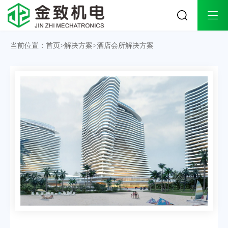
关于金致
工程案例
解决方案
当前位置：
首页
>
解决方案
>
酒店会所解决方案
公司简介
工业生产工程案例
工业生产解决方案
企业文化
商业办公工程案例
商业办公解决方案
荣誉资质
酒店会所工程案例
酒店会所解决方案
发展历程
医院医疗工程案例
医院医疗解决方案
办公环境
连锁商超工程案例
合作品牌
餐饮娱乐工程案例
实体旗舰店
教育培训工程案例
金致团队
楼宇别墅工程案例
品牌授权
产品中心
技术支持
资讯中心
多联式中央空调系统
施工流程
公司动态