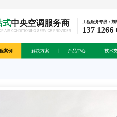
站式
中央空调服务商
工程服务专线：刘
137 1266 
解决方案
产品中心
技术
OP AIR CONDITIONING SERVICE PROVIDER
工业生产解决方案
多联式中央空调系统
施工流程
商业办公解决方案
模块式中央空调系统
售后服务
程案例
解决方案
产品中心
技术
酒店会所解决方案
水冷螺杆式中央空调系统
医院医疗解决方案
离心式中央空调系统
磁悬浮中央空调系统
水冷柜式中央空调系统
风冷螺杆式中央空调系统
水蓄冷中央空调系统
风管式空调&天花式空调