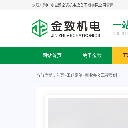
欢迎来到
广东金致空调机电设备工程有限公司
官网
一
关于金致
工程案例
ONE ST
公司简介
工业生产工程案例
企业文化
商业办公工程案例
网站首页
关于金致
工
荣誉资质
酒店会所工程案例
发展历程
医院医疗工程案例
当前位置：
首页
>
工程案例
>
商业办公工程案例
办公环境
连锁商超工程案例
合作品牌
餐饮娱乐工程案例
实体旗舰店
教育培训工程案例
金致团队
楼宇别墅工程案例
品牌授权