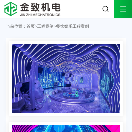
关于金致
工程案例
解决方案
当前位置：
首页
>
工程案例
>
餐饮娱乐工程案例
公司简介
工业生产工程案例
工业生产解决方案
企业文化
商业办公工程案例
商业办公解决方案
荣誉资质
酒店会所工程案例
酒店会所解决方案
发展历程
医院医疗工程案例
医院医疗解决方案
办公环境
连锁商超工程案例
合作品牌
餐饮娱乐工程案例
实体旗舰店
教育培训工程案例
金致团队
楼宇别墅工程案例
品牌授权
产品中心
技术支持
资讯中心
多联式中央空调系统
施工流程
公司动态