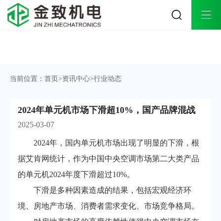
关于金致
工程案例
解决方案
公司简介
工业生产工程案例
工业生产解决方案
企业文化
商业办公工程案例
商业办公解决方案
当前位置：
首页
>
资讯中心
>
行业动态
荣誉资质
酒店会所工程案例
酒店会所解决方案
发展历程
医院医疗工程案例
医院医疗解决方案
2024年单元机市场下滑超10%，国产品牌混战
办公环境
连锁商超工程案例
2025-03-07
合作品牌
餐饮娱乐工程案例
实体旗舰店
教育培训工程案例
2024年，国内单元机市场出现了明显的下滑，根
金致团队
楼宇别墅工程案例
据艾肯网统计，作为中国中央空调市场第二大类产品
品牌授权
的单元机2024年度下滑超过10%。
下滑是多种因素造成的结果，包括宏观经济环
产品中心
技术支持
资讯中心
境、房地产市场、消费者需求变化、市场竞争格局。
多联式中央空调系统
施工流程
公司动态