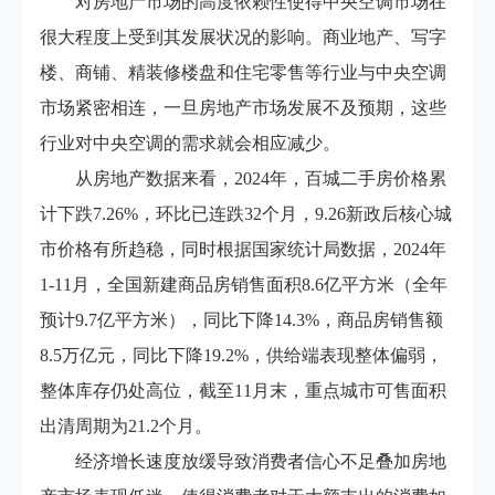
对房地产市场的高度依赖性使得中央空调市场在
模块式中央空调系统
售后服务
行业动态
很大程度上受到其发展状况的影响。商业地产、写字
水冷螺杆式中央空调系统
常见问题
楼、商铺、精装修楼盘和住宅零售等行业与中央空调
离心式中央空调系统
磁悬浮中央空调系统
市场紧密相连，一旦房地产市场发展不及预期，这些
水冷柜式中央空调系统
行业对中央空调的需求就会相应减少。
风冷螺杆式中央空调系统
从房地产数据来看，2024年，百城二手房价格累
水蓄冷中央空调系统
计下跌7.26%，环比已连跌32个月，9.26新政后核心城
风管式空调&天花式空调
市价格有所趋稳，同时根据国家统计局数据，2024年
中央空调末端
1-11月，全国新建商品房销售面积8.6亿平方米（全年
预计9.7亿平方米），同比下降14.3%，商品房销售额
联系我们
8.5万亿元，同比下降19.2%，供给端表现整体偏弱，
联系方式
整体库存仍处高位，截至11月末，重点城市可售面积
在线留言
出清周期为21.2个月。
经济增长速度放缓导致消费者信心不足叠加房地